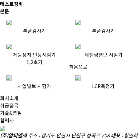
테스트장비
본문
부품검사기
부품검사기
제동장치 만능시험기
레벨링밸브 시험기
1,2호기
처음으로
차압밸브 시험기
LCR측정기
회사소개
취급품목
기술&품질
협력사
철도 차량 부품, 고속철도용 부품, 댐퍼, 안전밸브, 압력스위치, 차압
(주)알티엔씨
주소 : 경기도 안산시 단원구 성곡로 208
대표
: 황인희